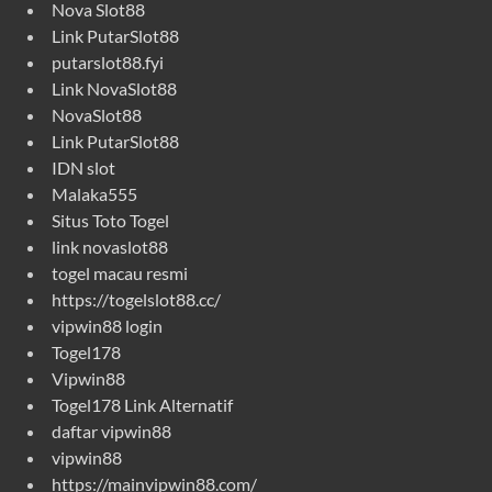
Nova Slot88
Link PutarSlot88
putarslot88.fyi
Link NovaSlot88
NovaSlot88
Link PutarSlot88
IDN slot
Malaka555
Situs Toto Togel
link novaslot88
togel macau resmi
https://togelslot88.cc/
vipwin88 login
Togel178
Vipwin88
Togel178 Link Alternatif
daftar vipwin88
vipwin88
https://mainvipwin88.com/