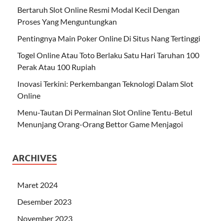
Bertaruh Slot Online Resmi Modal Kecil Dengan
Proses Yang Menguntungkan
Pentingnya Main Poker Online Di Situs Nang Tertinggi
Togel Online Atau Toto Berlaku Satu Hari Taruhan 100
Perak Atau 100 Rupiah
Inovasi Terkini: Perkembangan Teknologi Dalam Slot
Online
Menu-Tautan Di Permainan Slot Online Tentu-Betul
Menunjang Orang-Orang Bettor Game Menjagoi
ARCHIVES
Maret 2024
Desember 2023
November 2023