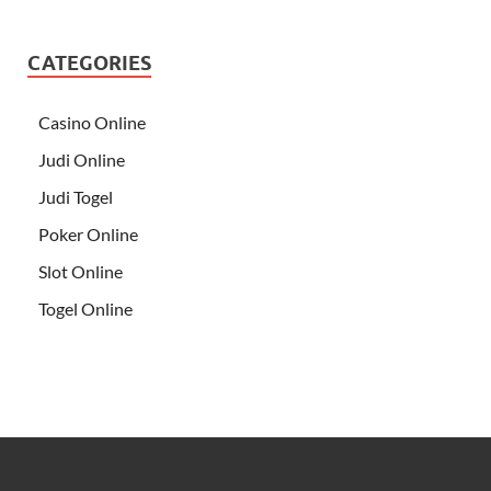
CATEGORIES
Casino Online
Judi Online
Judi Togel
Poker Online
Slot Online
Togel Online