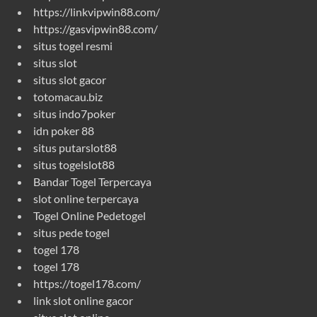
https://linkvipwin88.com/
https://gasvipwin88.com/
situs togel resmi
situs slot
situs slot gacor
totomacau.biz
situs indo7poker
idn poker 88
situs putarslot88
situs togelslot88
Bandar Togel Terpercaya
slot online terpercaya
Togel Online Pedetogel
situs pede togel
togel 178
togel 178
https://togel178.com/
link slot online gacor