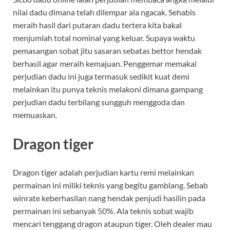
nilai dadu dimana telah dilempar ala ngacak. Sehabis
meraih hasil dari putaran dadu tertera kita bakal
menjumlah total nominal yang keluar. Supaya waktu
pemasangan sobat jitu sasaran sebatas bettor hendak
berhasil agar meraih kemajuan. Penggemar memakai
perjudian dadu ini juga termasuk sedikit kuat demi
melainkan itu punya teknis melakoni dimana gampang
perjudian dadu terbilang sungguh menggoda dan
memuaskan.
Dragon tiger
Dragon tiger adalah perjudian kartu remi melainkan
permainan ini miliki teknis yang begitu gamblang. Sebab
winrate keberhasilan nang hendak penjudi hasilin pada
permainan ini sebanyak 50%. Ala teknis sobat wajib
mencari tenggang dragon ataupun tiger. Oleh dealer mau