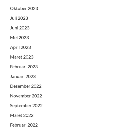
Oktober 2023
Juli 2023
Juni 2023
Mei 2023
April 2023
Maret 2023
Februari 2023
Januari 2023
Desember 2022
November 2022
September 2022
Maret 2022
Februari 2022