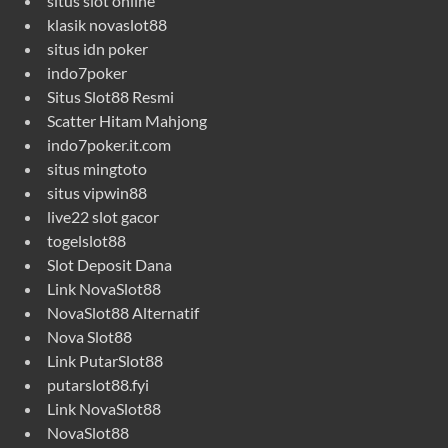
situs slot online
klasik novaslot88
situs idn poker
indo7poker
Situs Slot88 Resmi
Scatter Hitam Mahjong
indo7poker.it.com
situs mingtoto
situs vipwin88
live22 slot gacor
togelslot88
Slot Deposit Dana
Link NovaSlot88
NovaSlot88 Alternatif
Nova Slot88
Link PutarSlot88
putarslot88.fyi
Link NovaSlot88
NovaSlot88