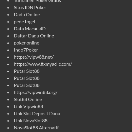
Turnamen Poker Gratis
Situs IDN Poker
Dadu Online
pede togel
Data Macau 4D
Daftar Dadu Online
poker online
Indo7Poker
https://vipw88.net/
https://www.fixmyacllc.com/
Putar Slot88
Putar Slot88
Putar Slot88
https://vipwin88.org/
Slot88 Online
Link Vipwin88
Link Slot Deposit Dana
Link NovaSlot88
NovaSlot88 Alternatif