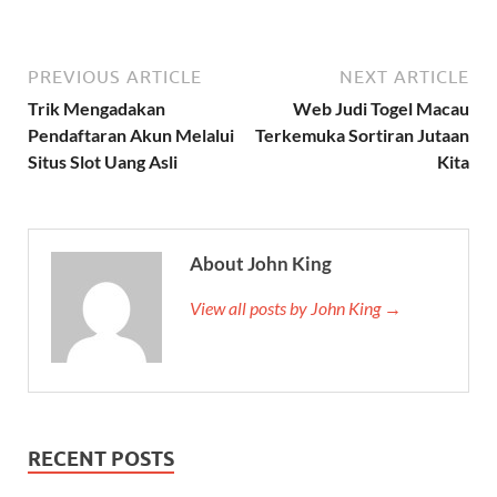
PREVIOUS ARTICLE
NEXT ARTICLE
Trik Mengadakan
Web Judi Togel Macau
Pendaftaran Akun Melalui
Terkemuka Sortiran Jutaan
Situs Slot Uang Asli
Kita
About John King
View all posts by John King →
RECENT POSTS