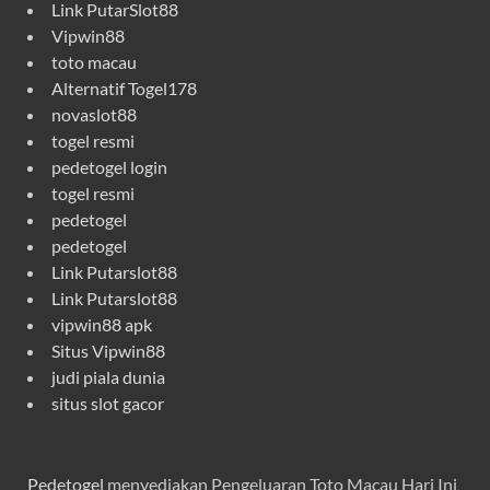
Link PutarSlot88
Vipwin88
toto macau
Alternatif Togel178
novaslot88
togel resmi
pedetogel login
togel resmi
pedetogel
pedetogel
Link Putarslot88
Link Putarslot88
vipwin88 apk
Situs Vipwin88
judi piala dunia
situs slot gacor
Pedetogel
menyediakan Pengeluaran Toto Macau Hari Ini