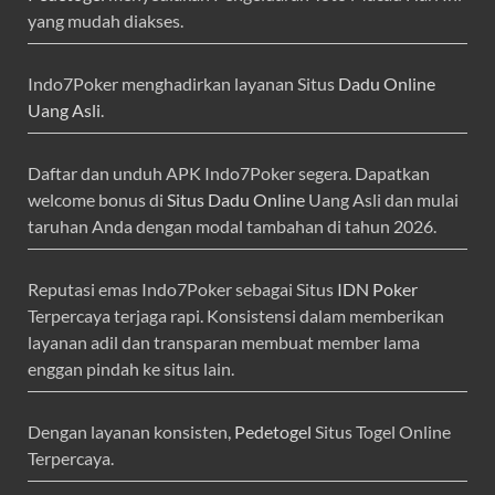
yang mudah diakses.
Indo7Poker menghadirkan layanan Situs
Dadu Online
Uang Asli
.
Daftar dan unduh APK Indo7Poker segera. Dapatkan
welcome bonus di
Situs Dadu Online
Uang Asli dan mulai
taruhan Anda dengan modal tambahan di tahun 2026.
Reputasi emas Indo7Poker sebagai Situs
IDN Poker
Terpercaya terjaga rapi. Konsistensi dalam memberikan
layanan adil dan transparan membuat member lama
enggan pindah ke situs lain.
Dengan layanan konsisten,
Pedetogel
Situs Togel Online
Terpercaya.