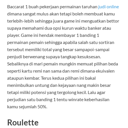
Baccarat 1 buah pekerjaan permainan taruhan
judi online
dimana sangat mulus akan tetapi boleh membuat kamu
terlebih-lebih sehingga juara game ini menguatkan bettor
supaya memahami dua opsi kurun waktu banker atau
player. Game ini hendak membayar 1 banding 1
permainan pemain sehingga apabila salah satu sortiran
tersebut memiliki total yang besar sampapoi-sampai
penjudi berwenang supaya tangkap kesuksesan.
Sebaliknya di mari pemain mungkin memuat pilihan beda
seperti kartu remi nan sama dan remi dimana ekuivalen
ataupun kembar. Terus kedua pilihan ini bakal
menimbulkan untung dan kejayaan nang makin besar
tetapi miliki potensi yang tergolong kecil. Lalu agar
perjudian satu banding 1 tentu winrate keberhasilan
kamu sejumlah 50%.
Roulette