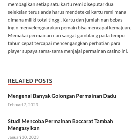
membagikan setiap satu kartu remi diseputar dua
seleksian terus anda harus mendeteksi kartu remi mana
dimana miliki total tinggi. Kartu dan jumlah nan bebas
ingin menyelenggarakan pemain bisa mencapai kemajuan.
Memakai permainan nan sangat gamblang pada tempo
tahun cepat tercapai mencengangkan perhatian para
player supaya sama-sama menjajal permainan casino ini.
RELATED POSTS
Mengenal Banyak Golongan Permainan Dadu
Februari 7, 2023
Studi Mencoba Permainan Baccarat Tambah
Mengasyikan
Januari 30, 2023