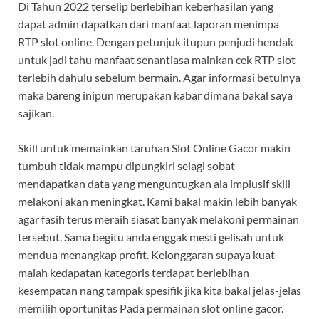
Di Tahun 2022 terselip berlebihan keberhasilan yang
dapat admin dapatkan dari manfaat laporan menimpa
RTP slot online. Dengan petunjuk itupun penjudi hendak
untuk jadi tahu manfaat senantiasa mainkan cek RTP slot
terlebih dahulu sebelum bermain. Agar informasi betulnya
maka bareng inipun merupakan kabar dimana bakal saya
sajikan.
Skill untuk memainkan taruhan Slot Online Gacor makin
tumbuh tidak mampu dipungkiri selagi sobat
mendapatkan data yang menguntugkan ala implusif skill
melakoni akan meningkat. Kami bakal makin lebih banyak
agar fasih terus meraih siasat banyak melakoni permainan
tersebut. Sama begitu anda enggak mesti gelisah untuk
mendua menangkap profit. Kelonggaran supaya kuat
malah kedapatan kategoris terdapat berlebihan
kesempatan nang tampak spesifik jika kita bakal jelas-jelas
memilih oportunitas Pada permainan slot online gacor.