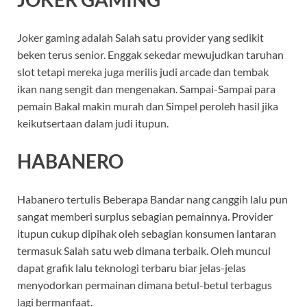
Joker gaming adalah Salah satu provider yang sedikit
beken terus senior. Enggak sekedar mewujudkan taruhan
slot tetapi mereka juga merilis judi arcade dan tembak
ikan nang sengit dan mengenakan. Sampai-Sampai para
pemain Bakal makin murah dan Simpel peroleh hasil jika
keikutsertaan dalam judi itupun.
HABANERO
Habanero tertulis Beberapa Bandar nang canggih lalu pun
sangat memberi surplus sebagian pemainnya. Provider
itupun cukup dipihak oleh sebagian konsumen lantaran
termasuk Salah satu web dimana terbaik. Oleh muncul
dapat grafik lalu teknologi terbaru biar jelas-jelas
menyodorkan permainan dimana betul-betul terbagus
lagi bermanfaat.