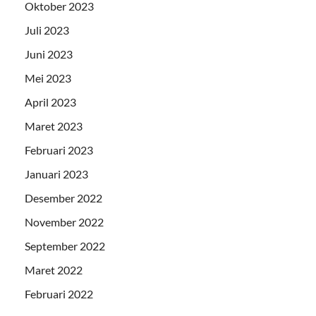
Oktober 2023
Juli 2023
Juni 2023
Mei 2023
April 2023
Maret 2023
Februari 2023
Januari 2023
Desember 2022
November 2022
September 2022
Maret 2022
Februari 2022