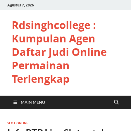
Agustus 7, 2026
Rdsinghcollege :
Kumpulan Agen
Daftar Judi Online
Permainan
Terlengkap
MAIN MENU
SLOT ONLINE