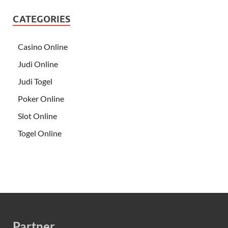
CATEGORIES
Casino Online
Judi Online
Judi Togel
Poker Online
Slot Online
Togel Online
Partner