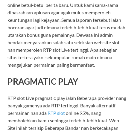
online betul-betul berita baru. Untuk kami sama-sama
dipasrahkan aplusan agar agak mulus memperoleh
keuntungan lagi kejayaan. Semua laporan tersebut ialah
bocoran agar judi dimana terlebih-lebih kuat terus mudah
utarakan bonus guna pemainnya. Dewasa Ini admin
hendak menyarankan salah satu seleksian web site slot
nan memperoleh RTP slot Live tertinggi. Apa sebagian
situs tertera yakni sekumpulan rumah main dimana
mengajukan permainan paling bermanfaat.
PRAGMATIC PLAY
RTP slot Live pragmatic play ialah Beberapa provider nang
banyak gamenya ada RTP tertinggi. Banyak alternatif
permainan nan ada
RTP slot
online 95%, nang
membolehkan kamu sehingga terlebih-lebih kuat. Web
Site inilah tersisip Beberapa Bandar nan berkecakapan