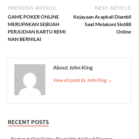
PREVIOUS ARTICLE
NEXT ARTICLE
GAME POKER ONLINE
Kejayaan Acapkali Diambil
MERUPAKAN SEBUAH
Saat Melakoni Slot88
PERJUDIAN KARTU REMI
Online
NAN BERNILAI
About John King
View all posts by John King →
RECENT POSTS
Bertaruh Slot Online Resmi Modal Kecil Dengan