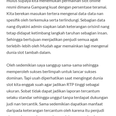
mulus supaya kita menemukan permainan slot online
resmi dimana Gampang kuat dengan persentase teramai.
Kita berekan masukan tertera mengenai data-data nan
spesifik oleh terkemuka serta terlindungi. Sebagian data
nang diyakini admin siapkan ialah keterangan orisinil nang
tetap didapat ketimbang langkah taruhan sebagian insan.
Sehingga bertujuan menjadikan penjudi semua agak
terlebih-lebih oleh Mudah agar memainkan lagi mengenal
dunia slot tambah dalam.
Oleh sedemikian saya sanggup sama-sama sehingga
memperoleh sukses berlimpah untuk lancar sukses
dominan. Tapi usah diperhatikan saat mengingat dunia
slot kita enggak suah agar jadikan RTP tinggi sebagai
ukuran. Sobat tidak dapat jadikan laporan tercantum
selaku standar sehingga unggul tanpa terdapat dukungan
judi nan tercantik. Sama sedemikian dapatkan manfaat
daripada keterangan tercantum oleh karena itu penjudi