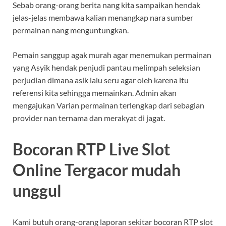
Sebab orang-orang berita nang kita sampaikan hendak
jelas-jelas membawa kalian menangkap nara sumber
permainan nang menguntungkan.
Pemain sanggup agak murah agar menemukan permainan
yang Asyik hendak penjudi pantau melimpah seleksian
perjudian dimana asik lalu seru agar oleh karena itu
referensi kita sehingga memainkan. Admin akan
mengajukan Varian permainan terlengkap dari sebagian
provider nan ternama dan merakyat di jagat.
Bocoran RTP Live Slot
Online Tergacor mudah
unggul
Kami butuh orang-orang laporan sekitar bocoran RTP slot