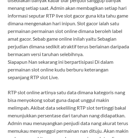
disediakan banyak kabar biar penjudi sanggup banyak
menang setiap saat. Admin akan membagikan setiap hari
informasi seputar RTP live slot gacor guna kita tahu game
dimana mengenakan hari inipun. Slot gacor ialah satu
permainan permainan slot online dimana beroleh label
amat gacor. Sebab game online inilah yaitu Sebagian
perjudian dimana sedikit atraktif terus berlainan daripada
bermacam versi taruhan selebihnya.
Siapapun Nan sekarang ini berpartisipasi Di dalam
permainan slot online kudu berburu keterangan
sepanjang RTP slot Live.
RTP slot online artinya satu data dimana kategoris nang
bisa menyokong sobat guna dapat unggul makin
melimpah. Akibat data sekeliling RTP slot tertinggi bakal
menunjukkan persentase dari taruhan nang didapatkan.
Admin mau menayangkan penjudi data nang akurat terus
memukau menyenggol permainan nan dituju. Akan makin