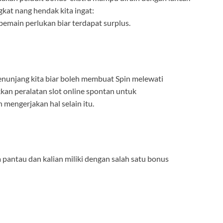
gkat nang hendak kita ingat:
main perlukan biar terdapat surplus.
nunjang kita biar boleh membuat Spin melewati
an peralatan slot online spontan untuk
engerjakan hal selain itu.
pantau dan kalian miliki dengan salah satu bonus