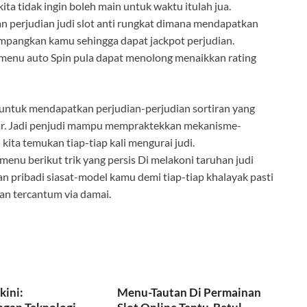
ita tidak ingin boleh main untuk waktu itulah jua.
an perjudian judi slot anti rungkat dimana mendapatkan
ampangkan kamu sehingga dapat jackpot perjudian.
 menu auto Spin pula dapat menolong menaikkan rating
untuk mendapatkan perjudian-perjudian sortiran yang
car. Jadi penjudi mampu mempraktekkan mekanisme-
ita temukan tiap-tiap kali mengurai judi.
nu berikut trik yang persis Di melakoni taruhan judi
n pribadi siasat-model kamu demi tiap-tiap khalayak pasti
nan tercantum via damai.
kini:
Menu-Tautan Di Permainan