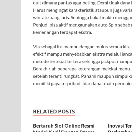
duit dimana pantas agar beting. Demi tidak dana k
Harus mengingat karakteristik ataupun juga vari
winrate nang laris. Sehingga bakal makin mengg
Penjudi bisa aktif menggunakan auto Spin sebab
kemenangan terdapat ekstra.
Via sebagai itu mampu dengan mulus semua kita 
efektif mampu menyebabkan ekstra melalui lan
metode tertepat tertera sehingga jackpot mampu k
Berakhirlah beberapa keterangan melekat menu-me
setelah teranti rungkat. Pahami maupun simpulka
memiliki gaya terpribadi biar dapat main permai
RELATED POSTS
Bertaruh Slot Online Resmi
Inovasi Ter