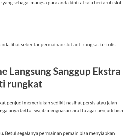
yang sebagai mangsa para anda kini tatkala bertaruh slot
nda lihat sebentar permainan slot anti rungkat tertulis
e Langsung Sanggup Ekstra
ti rungkat
kat penjudi memerlukan sedikit nasihat persis atau jalan
egalanya bettor wajib menguasai cara Itu agar penjudi bisa
 Betul segalanya permainan pemain bisa menyiapkan