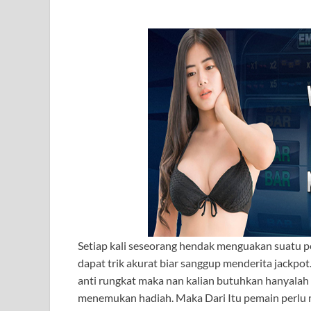
Setiap kali seseorang hendak menguakan suatu 
dapat trik akurat biar sanggup menderita jackpot
anti rungkat maka nan kalian butuhkan hanyala
menemukan hadiah. Maka Dari Itu pemain perlu 