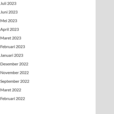
Juli 2023
Juni 2023
Mei 2023
April 2023
Maret 2023
Februari 2023
Januari 2023
Desember 2022
November 2022
September 2022
Maret 2022
Februari 2022