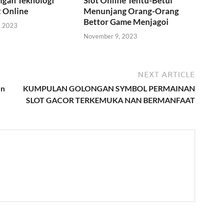
gan Teknologi
Slot Online Tentu-Betul
 Online
Menunjang Orang-Orang
Bettor Game Menjagoi
, 2023
November 9, 2023
NEXT ARTICLE
en
KUMPULAN GOLONGAN SYMBOL PERMAINAN
SLOT GACOR TERKEMUKA NAN BERMANFAAT
→