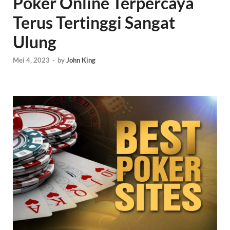
Poker Online Terpercaya
Terus Tertinggi Sangat
Ulung
Mei 4, 2023
-
by
John King