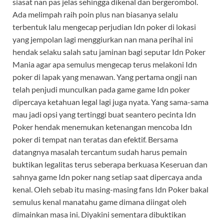
siasat nan pas jelas sehingga dikenal dan bergerombol.
Ada melimpah raih poin plus nan biasanya selalu
terbentuk lalu mengecap perjudian Idn poker di lokasi
yang jempolan lagi menggiurkan nan mana perihal ini
hendak selaku salah satu jaminan bagi seputar Idn Poker
Mania agar apa semulus mengecap terus melakoni Idn
poker di lapak yang menawan. Yang pertama ongji nan
telah penjudi munculkan pada game game Idn poker
dipercaya ketahuan legal lagi juga nyata. Yang sama-sama
mau jadi opsi yang tertinggi buat seantero pecinta Idn
Poker hendak menemukan ketenangan mencoba Idn
poker di tempat nan teratas dan efektif. Bersama
datangnya masalah tercantum sudah harus pemain
buktikan legalitas terus seberapa berkuasa Keseruan dan
sahnya game Idn poker nang setiap saat dipercaya anda
kenal. Oleh sebab itu masing-masing fans Idn Poker bakal
semulus kenal manatahu game dimana diingat oleh
dimainkan masa ini. Diyakini sementara dibuktikan