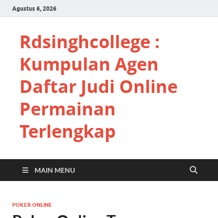
Agustus 6, 2026
Rdsinghcollege :
Kumpulan Agen
Daftar Judi Online
Permainan
Terlengkap
MAIN MENU
POKER ONLINE