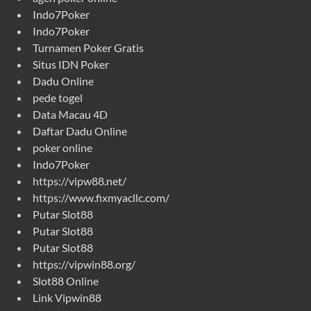
Indo7Poker
Indo7Poker
Turnamen Poker Gratis
Situs IDN Poker
Dadu Online
pede togel
Data Macau 4D
Daftar Dadu Online
poker online
Indo7Poker
https://vipw88.net/
https://www.fixmyacllc.com/
Putar Slot88
Putar Slot88
Putar Slot88
https://vipwin88.org/
Slot88 Online
Link Vipwin88