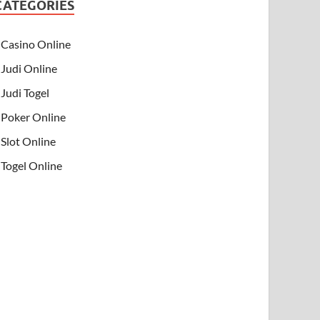
CATEGORIES
Casino Online
Judi Online
Judi Togel
Poker Online
Slot Online
Togel Online