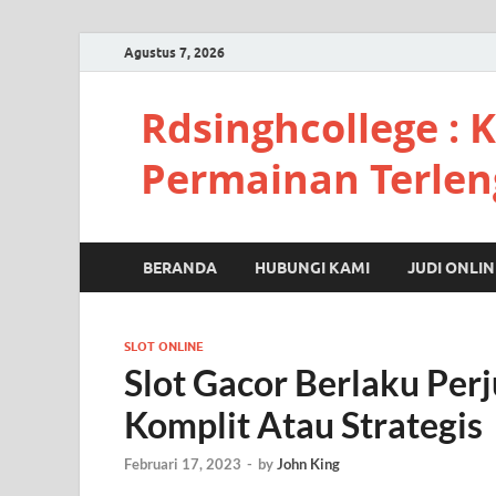
Agustus 7, 2026
Rdsinghcollege : 
Permainan Terle
BERANDA
HUBUNGI KAMI
JUDI ONLIN
SLOT ONLINE
Slot Gacor Berlaku Per
Komplit Atau Strategis
Februari 17, 2023
-
by
John King