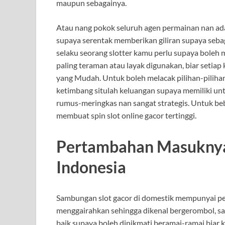
maupun sebagainya.
Atau nang pokok seluruh agen permainan nan ad
supaya serentak memberikan giliran supaya sebag
selaku seorang slotter kamu perlu supaya boleh
paling teraman atau layak digunakan, biar set
yang Mudah. Untuk boleh melacak pilihan-pilihan p
ketimbang situlah keluangan supaya memiliki u
rumus-meringkas nan sangat strategis. Untuk b
membuat spin slot online gacor tertinggi.
Pertambahan Masuknya 
Indonesia
Sambungan slot gacor di domestik mempunyai 
menggairahkan sehingga dikenal bergerombol, 
baik supaya boleh dinikmati beramai-ramai biar k