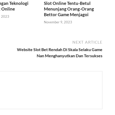
gan Teknologi
Slot Online Tentu-Betul
 Online
Menunjang Orang-Orang
Bettor Game Menjagoi
, 2023
November 9, 2023
NEXT ARTICLE
Website Slot Bet Rendah Di Skala Selaku Game
Nan Menghanyutkan Dan Tersukses
→