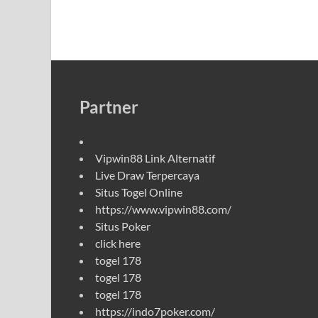
Partner
Vipwin88 Link Alternatif
Live Draw Terpercaya
Situs Togel Online
https://www.vipwin88.com/
Situs Poker
click here
togel 178
togel 178
togel 178
https://indo7poker.com/