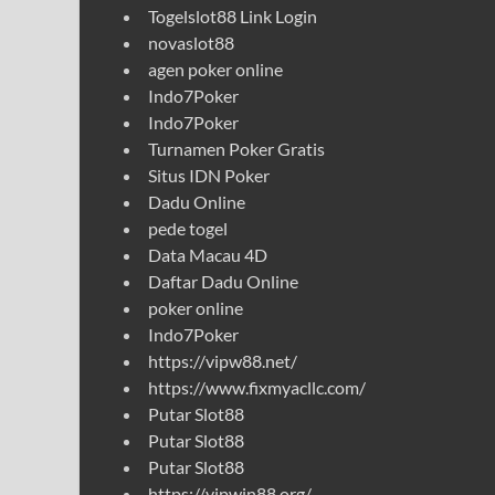
Togelslot88 Link Login
novaslot88
agen poker online
Indo7Poker
Indo7Poker
Turnamen Poker Gratis
Situs IDN Poker
Dadu Online
pede togel
Data Macau 4D
Daftar Dadu Online
poker online
Indo7Poker
https://vipw88.net/
https://www.fixmyacllc.com/
Putar Slot88
Putar Slot88
Putar Slot88
https://vipwin88.org/